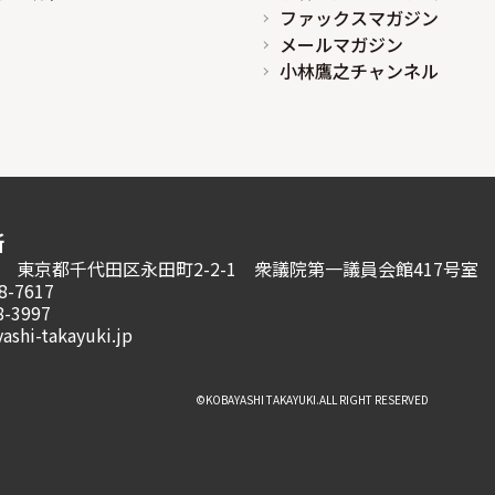
ファックスマガジン
メールマガジン
小林鷹之チャンネル
所
981 東京都千代田区永田町2-2-1
衆議院第一議員会館417号室
8-7617
8-3997
ashi-takayuki.jp
©︎KOBAYASHI TAKAYUKI.ALL RIGHT RESERVED