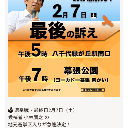
🗳️ 選挙戦・最終日2月7日（土）
候補者 小林鷹之 の
地元選挙区入りが急遽決定！