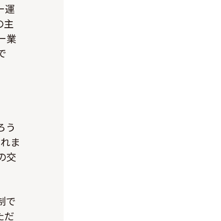
ー運
の主
ー業
で
ろう
これま
の交
制で
ただ