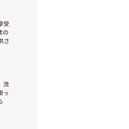
享受
業の
供さ
、流
限っ
ら