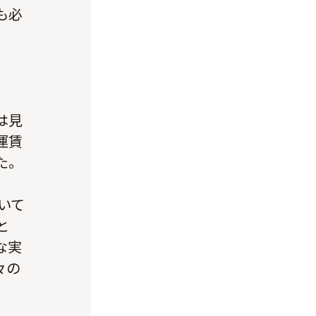
も必
は見
運賃
た。
いて
と
な実
々の