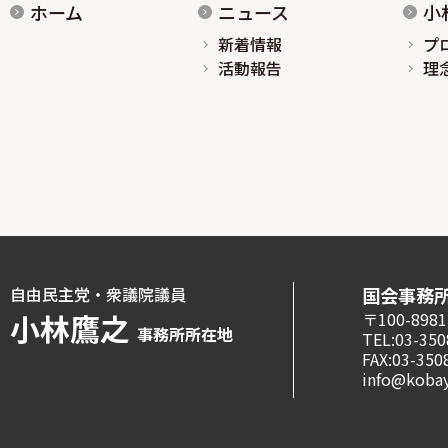
ホーム
ニュース
小
新着情報
プ
活動報告
理
自由民主党・衆議院議員
国会事務
小林鷹之
〒100-8
事務所所在地
TEL:03-350
FAX:03-350
info@kobay