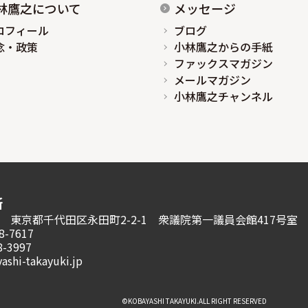
林鷹之について
メッセージ
ロフィール
ブログ
念・政策
小林鷹之からの手紙
ファックスマガジン
メールマガジン
小林鷹之チャンネル
所
981 東京都千代田区永田町2-2-1
衆議院第一議員会館417号室
8-7617
8-3997
ashi-takayuki.jp
©︎KOBAYASHI TAKAYUKI.ALL RIGHT RESERVED