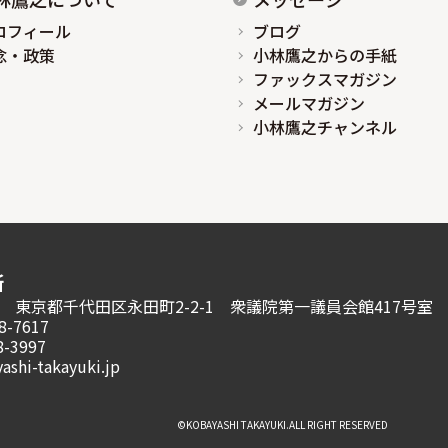
ロフィール
ブログ
念・政策
小林鷹之からの手紙
ファックスマガジン
メールマガジン
小林鷹之チャンネル
所
981 東京都千代田区永田町2-2-1
衆議院第一議員会館417号室
8-7617
8-3997
ashi-takayuki.jp
©︎KOBAYASHI TAKAYUKI.ALL RIGHT RESERVED