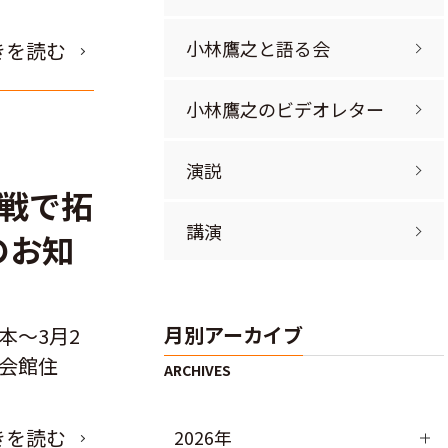
小林鷹之と語る会
きを読む
小林鷹之のビデオレター
演説
挑戦で拓
講演
のお知
月別アーカイブ
本～3月2
民会館住
きを読む
2026年