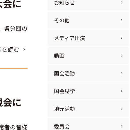
大会に
お知らせ
その他
。各分団の
メディア出演
きを読む
動画
国会活動
国会見学
親会に
地元活動
委員会
席者の皆様