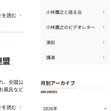
小林鷹之と語る会
きを読む
小林鷹之のビデオレター
演説
講演
員連盟
れ、全国公
月別アーカイブ
お風呂など
きを読む
2026年