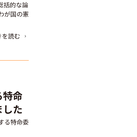
総括的な論
わが国の憲
きを読む
る特命
ました
する特命委