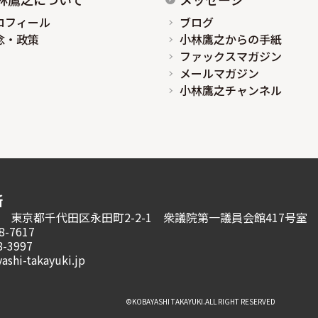
ロフィール
ブログ
念・政策
小林鷹之からの手紙
ファックスマガジン
メールマガジン
小林鷹之チャンネル
所
981 東京都千代田区永田町2-2-1
衆議院第一議員会館417号室
8-7617
8-3997
ashi-takayuki.jp
©︎KOBAYASHI TAKAYUKI.ALL RIGHT RESERVED