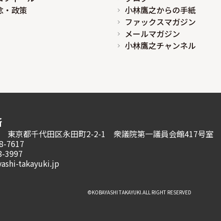
念・政策
小林鷹之からの手紙
ファックスマガジン
メールマガジン
小林鷹之チャンネル
所
981 東京都千代田区永田町2-2-1
衆議院第一議員会館417号室
8-7617
8-3997
ashi-takayuki.jp
©︎KOBAYASHI TAKAYUKI.ALL RIGHT RESERVED