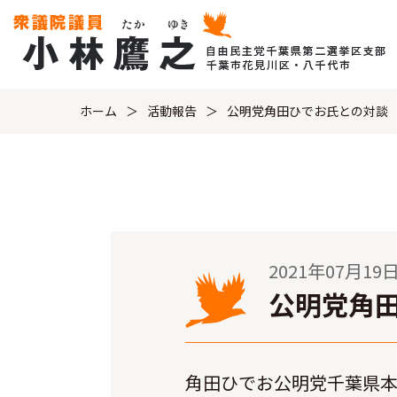
ホーム
活動報告
公明党角田ひでお氏との対談
2021年07月19
公明党角
角田ひでお公明党千葉県