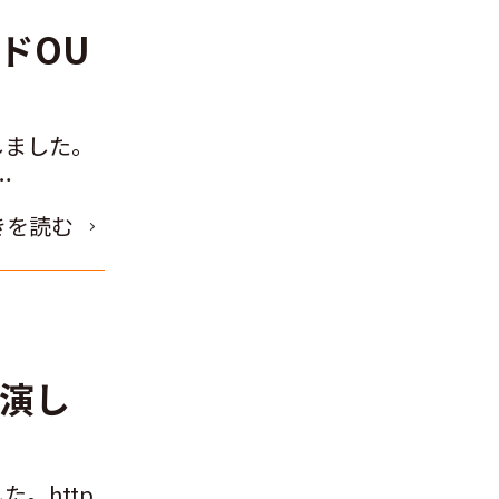
ドOU
しました。
…
きを読む
出演し
た。http