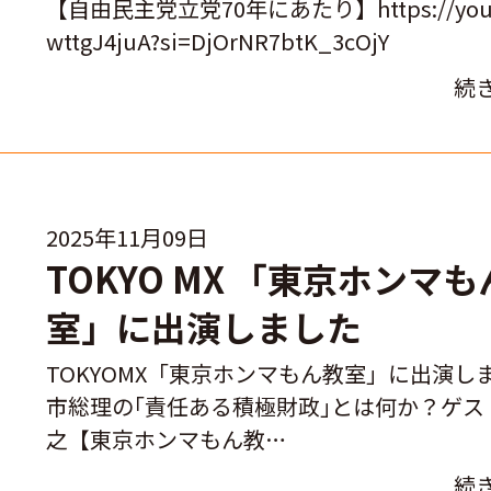
【自由民主党立党70年にあたり】https://youtu
wttgJ4juA?si=DjOrNR7btK_3cOjY
続
2025年11月09日
TOKYO MX 「東京ホンマ
室」に出演しました
TOKYOMX「東京ホンマもん教室」に出演し
市総理の｢責任ある積極財政｣とは何か？ゲス
之【東京ホンマもん教…
続